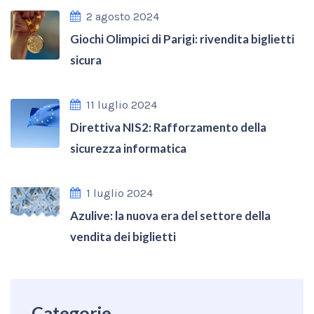
2 agosto 2024
Giochi Olimpici di Parigi: rivendita biglietti
sicura
11 luglio 2024
Direttiva NIS2: Rafforzamento della
sicurezza informatica
1 luglio 2024
Azulive: la nuova era del settore della
vendita dei biglietti
Categorie