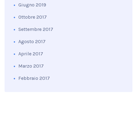
Giugno 2019
Ottobre 2017
Settembre 2017
Agosto 2017
Aprile 2017
Marzo 2017
Febbraio 2017