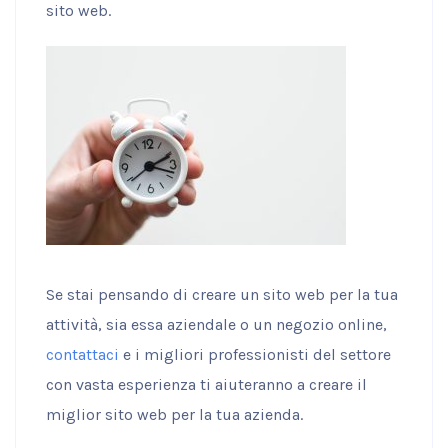
sito web.
Se stai pensando di creare un sito web per la tua
attività, sia essa aziendale o un negozio online,
contattaci
e i migliori professionisti del settore
con vasta esperienza ti aiuteranno a creare il
miglior sito web per la tua azienda.