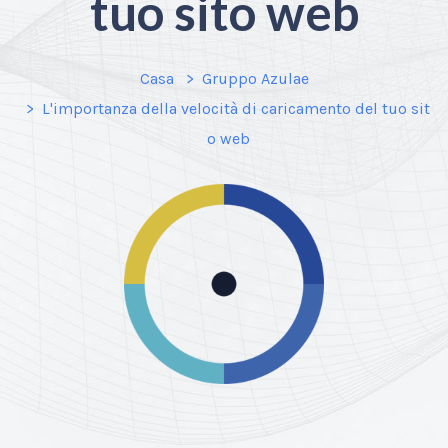
tuo sito web
Casa
Gruppo Azulae
L'importanza della velocità di caricamento del tuo sit
o web
Necessari
Questi cookie
non sono