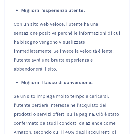
Migliora l'esperienza utente.
Con un sito web veloce, l'utente ha una
sensazione positiva perché le informazioni di cui
ha bisogno vengono visualizzate
immediatamente. Se invece la velocità è lenta,
l'utente avrà una brutta esperienza e
abbandonerà il sito.
Migliora il tasso di conversione.
Se un sito impiega molto tempo a caricarsi,
l'utente perderà interesse nell'acquisto dei
prodotti o servizi offerti sulla pagina. Ciò è stato
confermato da studi condotti da aziende come
Amazon, secondo cui il 40% degli acquirenti di