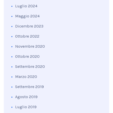
Luglio 2024
Maggio 2024
Dicembre 2023
Ottobre 2022
Novembre 2020
Ottobre 2020
Settembre 2020
Marzo 2020
Settembre 2019
Agosto 2019
Luglio 2019