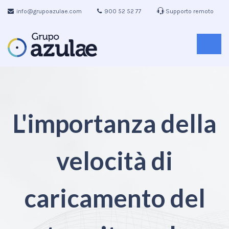
info@grupoazulae.com
900 52 52 77
Supporto remoto
L'importanza della
velocità di
caricamento del