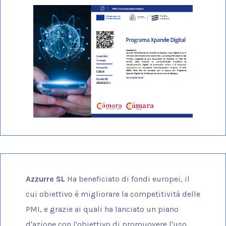
Azzurre SL
Ha beneficiato di fondi europei, il
cui obiettivo è migliorare la competitività delle
PMI, e grazie ai quali ha lanciato un piano
d'azione con l'obiettivo di promuovere l'uso