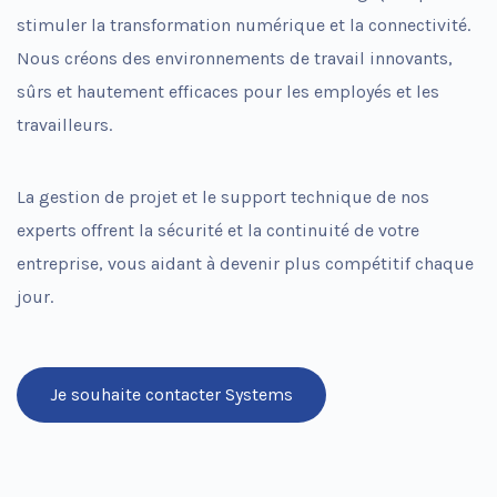
possible lors
stimuler la transformation numérique et la connectivité
.
de votre visite.
Nous créons des environnements de travail innovants,
Si vous refusez
ces cookies,
sûrs et hautement efficaces pour les employés et les
certaines
travailleurs.
fonctionnalités
disparaîtront
du site Web.
La gestion de projet et le support technique de nos
experts offrent la sécurité et la continuité de votre
Commercialisation
entreprise, vous aidant à devenir plus compétitif chaque
En partageant votre
intérêt et votre
jour.
comportement
lorsque vous visitez
notre site, vous
augmentez les
chances de voir du
Je souhaite contacter Systems
contenu et des
offres
personnalisés.