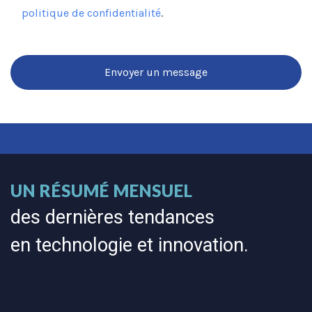
politique de confidentialité
.
Envoyer un message
Avez-vous besoin d'aide?
Appelez-nous
UN RÉSUMÉ MENSUEL
gratuitement
900 52 52 77
des dernières tendances
en technologie et innovation.