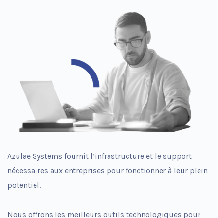
fonctionnement
du site Web.
Statistiques
Afin que nous
puissions
améliorer la
fonctionnalité
et la
structure du
site Web, en
fonction de la
façon dont le
site Web est
utilisé.
Azulae Systems fournit l’infrastructure et le support
nécessaires aux entreprises pour fonctionner à leur plein
Expérience
potentiel.
Afin que notre
site Web
fonctionne
Nous offrons les meilleurs outils technologiques pour
aussi bien que