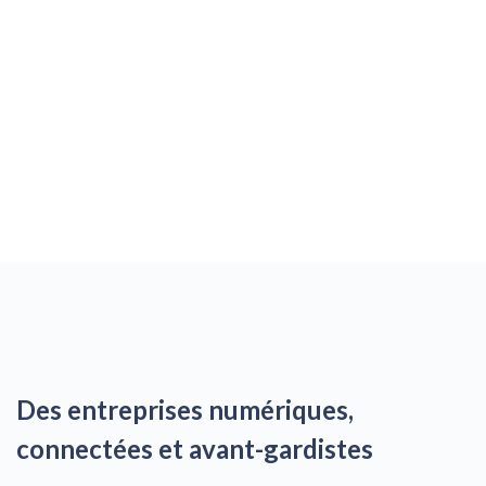
Nécessaire
Ces cookies ne
Des entreprises numériques,
sont pas
facultatifs. Ils
connectées et avant-gardistes
sont
nécessaires au