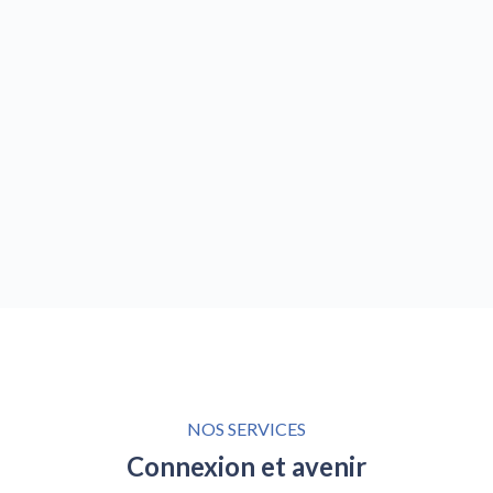
« Nous fournissons l'infrastructure
et les supports nécessaires pour
que votre entreprise est connectée
« déjà à pleine capacité »
NOS SERVICES
Connexion et avenir