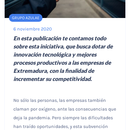
rechaza estas
cookies,
algunas
GRUPO AZULAE
funcionalidades
desaparecerán
6 noviembre 2020
de la web.
En esta publicación te contamos todo
sobre esta iniciativa, que busca dotar de
Marketing
innovación tecnológica y mejores
Al compartir tus
intereses y
procesos productivos a las empresas de
comportamiento
Extremadura, con la finalidad de
mientras visitas
nuestro sitio,
incrementar su competitividad.
aumentas la
posibilidad de
ver contenido y
ofertas
No sólo las personas, las empresas también
personalizados.
claman por oxígeno, ante las consecuencias que
deja la pandemia. Pero siempre las dificultades
han traído oportunidades, y esta subvención