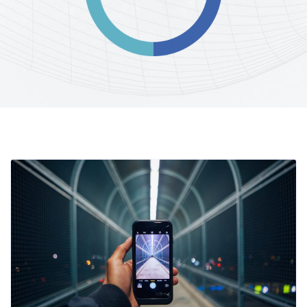
funcione la
web.
Estadísticas
Para que
podamos
mejorar la
funcionalidad
y estructura
de la web, en
base a cómo
se usa la web.
Experiencia
Para que
nuestra web
funcione lo
mejor posible
durante tu
visita. Si