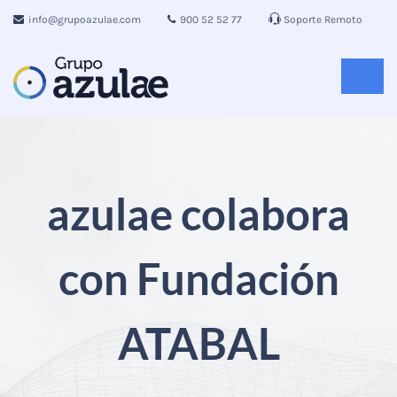
info@grupoazulae.com
900 52 52 77
Soporte Remoto
azulae colabora
con Fundación
ATABAL