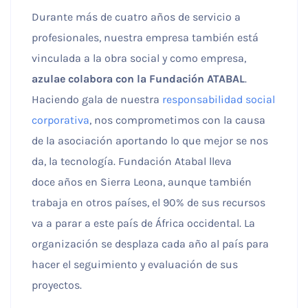
funcione la
Durante más de cuatro años de servicio a
web.
profesionales, nuestra empresa también está
vinculada a la obra social y como empresa,
Estadísticas
azulae colabora con la Fundación ATABAL
.
Para que
podamos
Haciendo gala de nuestra
responsabilidad social
mejorar la
corporativa
, nos comprometimos con la causa
funcionalidad
y estructura
de la asociación aportando lo que mejor se nos
de la web, en
base a cómo
da, la tecnología. Fundación Atabal lleva
se usa la web.
doce años en Sierra Leona, aunque también
trabaja en otros países, el 90% de sus recursos
Experiencia
va a parar a este país de África occidental. La
Para que
organización se desplaza cada año al país para
nuestra web
funcione lo
hacer el seguimiento y evaluación de sus
mejor posible
proyectos.
durante tu
visita. Si