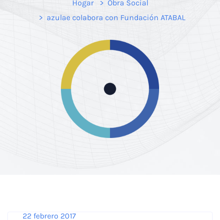
Hogar
Obra Social
azulae colabora con Fundación ATABAL
Necesarias
Estas
cookies no
son
opcionales.
OBRA SOCIAL
Son
necesarias
22 febrero 2017
para que