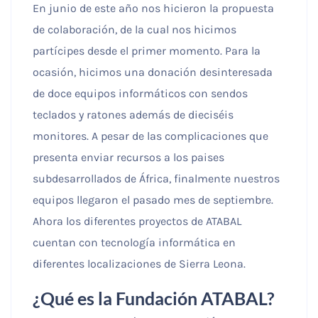
rechaza estas
En junio de este año nos hicieron la propuesta
cookies,
de colaboración, de la cual nos hicimos
algunas
funcionalidades
partícipes desde el primer momento. Para la
desaparecerán
de la web.
ocasión, hicimos una donación desinteresada
de doce equipos informáticos con sendos
teclados y ratones además de dieciséis
Marketing
Al compartir tus
monitores. A pesar de las complicaciones que
intereses y
presenta enviar recursos a los paises
comportamiento
mientras visitas
subdesarrollados de África, finalmente nuestros
nuestro sitio,
equipos llegaron el pasado mes de septiembre.
aumentas la
posibilidad de
Ahora los diferentes proyectos de ATABAL
ver contenido y
ofertas
cuentan con tecnología informática en
personalizados.
diferentes localizaciones de Sierra Leona.
¿Qué es la Fundación ATABAL?