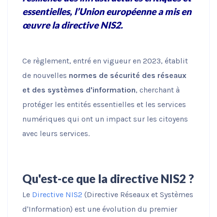
possible lors
essentielles, l’Union européenne a mis en
de votre visite.
œuvre la directive NIS2.
Si vous refusez
ces cookies,
certaines
fonctionnalités
Ce règlement, entré en vigueur en 2023, établit
disparaîtront
du site Web.
de nouvelles
normes de sécurité des réseaux
et des systèmes d'information
, cherchant à
protéger les entités essentielles et les services
Commercialisation
En partageant votre
numériques qui ont un impact sur les citoyens
intérêt et votre
avec leurs services.
comportement
lorsque vous visitez
notre site, vous
augmentez les
chances de voir du
Qu'est-ce que la directive NIS2 ?
contenu et des
offres
Le
Directive NIS2
(Directive Réseaux et Systèmes
personnalisés.
d'Information) est une évolution du premier