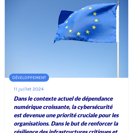
fonctionnement
du site Web.
Statistiques
Afin que nous
puissions
améliorer la
fonctionnalité
et la
structure du
site Web, en
fonction de la
DÉVELOPPEMENT
façon dont le
site Web est
11 juillet 2024
utilisé.
Dans le contexte actuel de dépendance
numérique croissante, la cybersécurité
Expérience
est devenue une priorité cruciale pour les
Afin que notre
site Web
organisations. Dans le but de renforcer la
fonctionne
résilience des infrastructures critiques et
aussi bien que