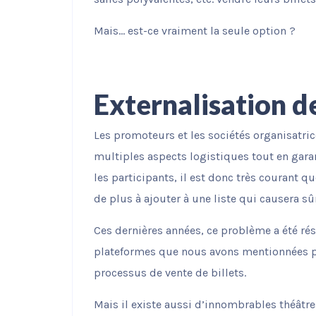
possible lors
de votre visite.
Mais… est-ce vraiment la seule option ?
Si vous refusez
ces cookies,
certaines
fonctionnalités
disparaîtront
Externalisation d
du site Web.
Les promoteurs et les sociétés organisatri
Commercialisation
multiples aspects logistiques tout en gar
En partageant votre
les participants, il est donc très courant q
intérêt et votre
comportement
de plus à ajouter à une liste qui causera 
lorsque vous visitez
notre site, vous
Ces dernières années, ce problème a été rés
augmentez les
chances de voir du
plateformes que nous avons mentionnées p
contenu et des
processus de vente de billets.
offres
personnalisés.
Mais il existe aussi d’innombrables théâtres