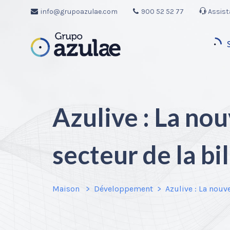
info@grupoazulae.com
900 52 52 77
Assist
Azulive : La nou
secteur de la bi
Maison
Développement
Azulive : La nouve