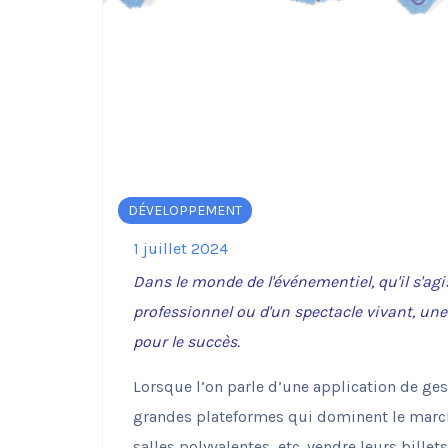
fonctionnement
du site Web.
Statistiques
Afin que nous
puissions
améliorer la
fonctionnalité
et la
structure du
DÉVELOPPEMENT
site Web, en
fonction de la
1 juillet 2024
façon dont le
Dans le monde de l'événementiel, qu'il s'agi
site Web est
utilisé.
professionnel ou d'un spectacle vivant, un
pour le succès.
Expérience
Lorsque l’on parle d’une application de ges
Afin que notre
site Web
grandes plateformes qui dominent le march
fonctionne
salles polyvalentes, etc. vendre leurs bill
aussi bien que