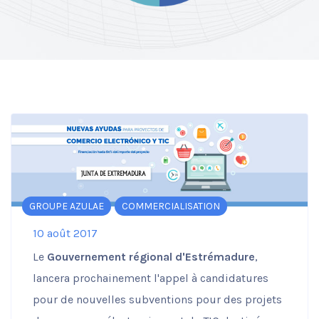
fonctionnement
du site Web.
Statistiques
Afin que nous
puissions
améliorer la
fonctionnalité
et la
structure du
site Web, en
fonction de la
façon dont le
site Web est
GROUPE AZULAE
COMMERCIALISATION
utilisé.
10 août 2017
Le
Gouvernement régional d'Estrémadure
,
Expérience
Afin que notre
lancera prochainement l'appel à candidatures
site Web
pour de nouvelles subventions pour des projets
fonctionne
aussi bien que