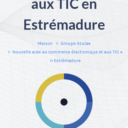
aux TIC en
Estrémadure
Maison
Groupe Azulae
Nouvelle aide au commerce électronique et aux TIC e
n Estrémadure
Nécessaire
Ces cookies ne
sont pas
facultatifs. Ils
sont
nécessaires au