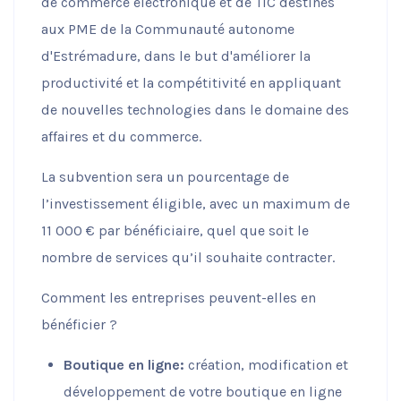
de commerce électronique et de TIC destinés
possible lors
aux PME de la Communauté autonome
de votre visite.
Si vous refusez
d'Estrémadure, dans le but d'améliorer la
ces cookies,
productivité et la compétitivité en appliquant
certaines
fonctionnalités
de nouvelles technologies dans le domaine des
disparaîtront
du site Web.
affaires et du commerce.
La subvention sera un pourcentage de
Commercialisation
l’investissement éligible, avec un maximum de
En partageant votre
intérêt et votre
11 000 € par bénéficiaire, quel que soit le
comportement
nombre de services qu’il souhaite contracter.
lorsque vous visitez
notre site, vous
augmentez les
Comment les entreprises peuvent-elles en
chances de voir du
bénéficier ?
contenu et des
offres
Boutique en ligne:
création, modification et
personnalisés.
développement de votre boutique en ligne